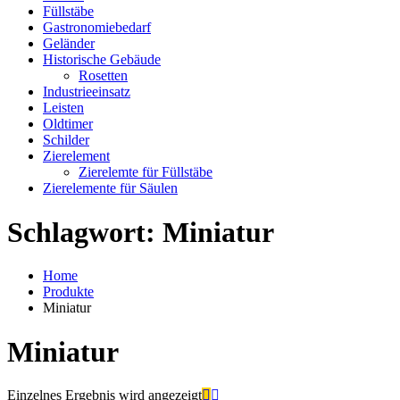
Füllstäbe
Gastronomiebedarf
Geländer
Historische Gebäude
Rosetten
Industrieeinsatz
Leisten
Oldtimer
Schilder
Zierelement
Zierelemte für Füllstäbe
Zierelemente für Säulen
Schlagwort:
Miniatur
Home
Produkte
Miniatur
Miniatur
Einzelnes Ergebnis wird angezeigt