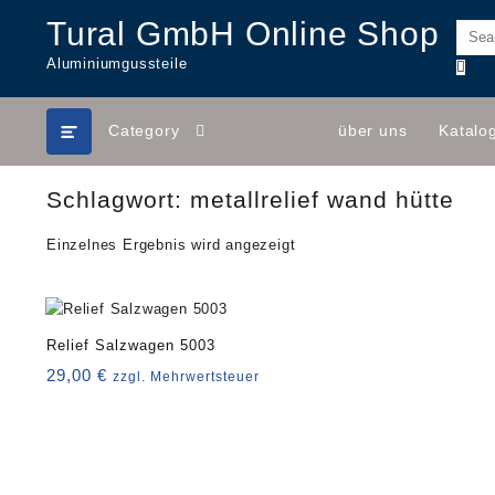
Skip
Tural GmbH Online Shop
to
content
Aluminiumgussteile
Category
über uns
Katalo
Schlagwort:
metallrelief wand hütte
Einzelnes Ergebnis wird angezeigt
Relief Salzwagen 5003
29,00
€
zzgl. Mehrwertsteuer