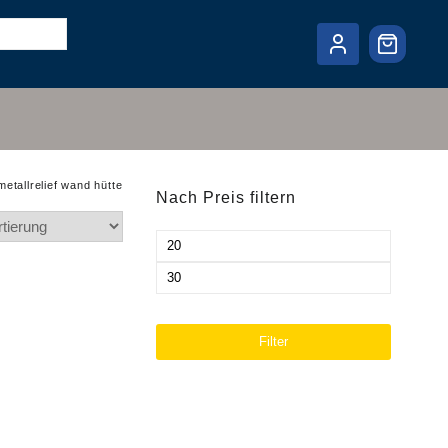
metallrelief wand hütte
Nach Preis filtern
Min.
Preis
Max.
Preis
Filter