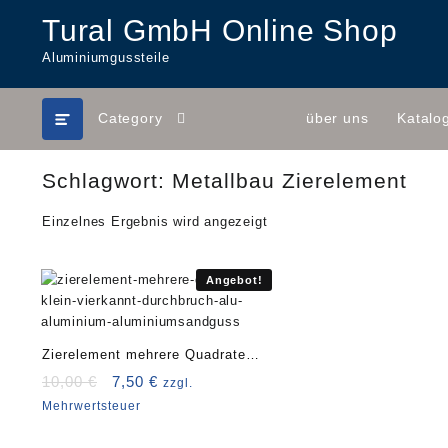
Skip
Tural GmbH Online Shop
to
content
Aluminiumgussteile
Category
über uns
Katalo
Schlagwort:
Metallbau Zierelement
Einzelnes Ergebnis wird angezeigt
Angebot!
Zierelement mehrere Quadrate
mit Vierkannt klein Art. 3789A
Ursprünglicher
Aktueller
10,00
€
7,50
€
zzgl.
Preis
Preis
Mehrwertsteuer
war:
ist:
10,00 €
7,50 €.