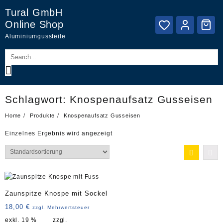
Skip
Tural GmbH
to
Online Shop
content
Aluminiumgussteile
Schlagwort:
Knospenaufsatz Gusseisen
Home
Produkte
Knospenaufsatz Gusseisen
Einzelnes Ergebnis wird angezeigt
Zaunspitze Knospe mit Sockel
18,00
€
zzgl. Mehrwertsteuer
exkl. 19 %
zzgl.