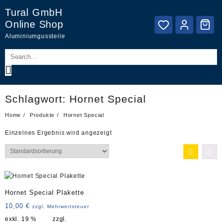
Skip
Tural GmbH
to
Online Shop
content
Aluminiumgussteile
Schlagwort:
Hornet Special
Home
Produkte
Hornet Special
Einzelnes Ergebnis wird angezeigt
Hornet Special Plakette
10,00
€
zzgl. Mehrwertsteuer
exkl. 19 %
zzgl.