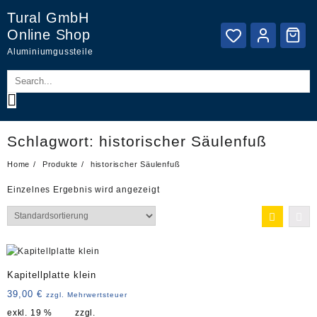
Skip
Tural GmbH
to
Online Shop
content
Aluminiumgussteile
Schlagwort:
historischer Säulenfuß
Home
Produkte
historischer Säulenfuß
Einzelnes Ergebnis wird angezeigt
Kapitellplatte klein
39,00
€
zzgl. Mehrwertsteuer
exkl. 19 %
zzgl.