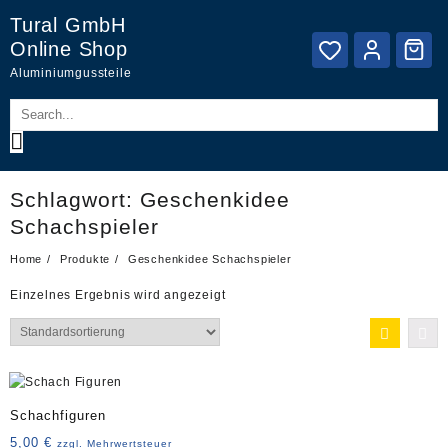
Skip
Tural GmbH
to
Online Shop
content
Aluminiumgussteile
Schlagwort:
Geschenkidee
Schachspieler
Home
Produkte
Geschenkidee Schachspieler
Einzelnes Ergebnis wird angezeigt
Schachfiguren
5,00
€
zzgl. Mehrwertsteuer