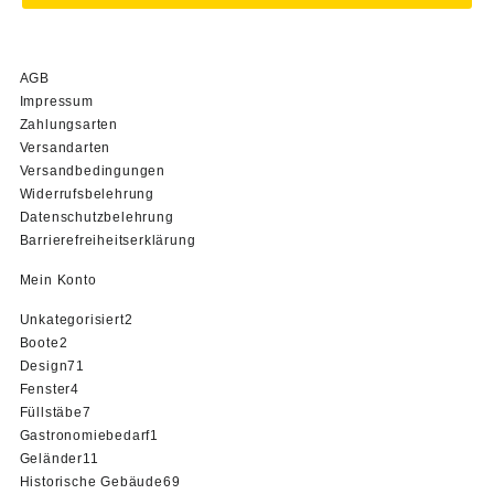
AGB
Impressum
Zahlungsarten
Versandarten
Versandbedingungen
Widerrufsbelehrung
Datenschutzbelehrung
Barrierefreiheitserklärung
Mein Konto
2
Unkategorisiert
2
2
Produkte
Boote
2
Produkte
71
Design
71
4
Produkte
Fenster
4
Produkte
7
Füllstäbe
7
Produkte
1
Gastronomiebedarf
1
11
Produkt
Geländer
11
Produkte
69
Historische Gebäude
69