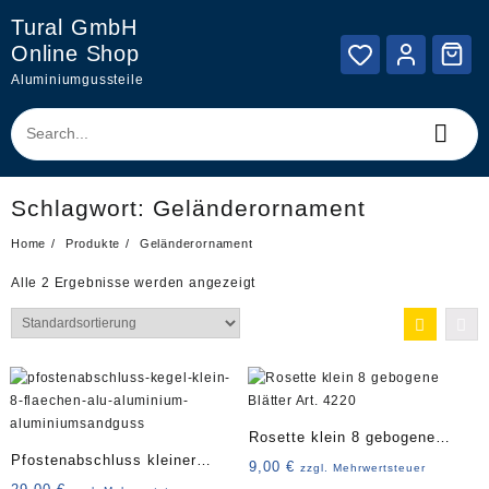
Skip
Tural GmbH
to
Online Shop
content
Aluminiumgussteile
Schlagwort:
Geländerornament
Home
Produkte
Geländerornament
Alle 2 Ergebnisse werden angezeigt
Rosette klein 8 gebogene
Pfostenabschluss kleiner
Blätter Art. 4220
9,00
€
zzgl. Mehrwertsteuer
Kegel 8 Flächen Art. 4233