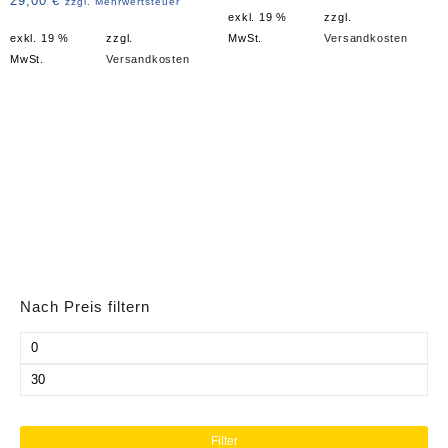
29,00
€
zzgl. Mehrwertsteuer
exkl. 19 %
zzgl.
exkl. 19 %
zzgl.
MwSt.
Versandkosten
MwSt.
Versandkosten
Nach Preis filtern
Min.
Preis
Max.
Preis
Filter