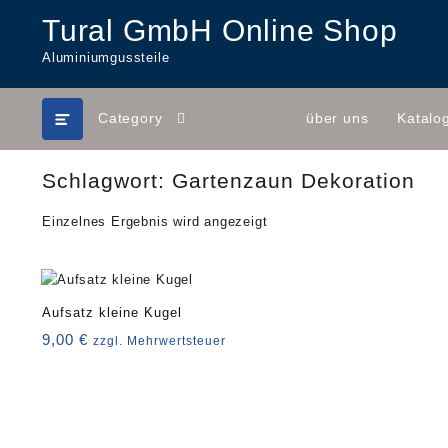
Skip
Tural GmbH Online Shop
to
content
Aluminiumgussteile
Category
über uns
Katalo
Schlagwort:
Gartenzaun Dekoration
Einzelnes Ergebnis wird angezeigt
Aufsatz kleine Kugel
9,00
€
zzgl. Mehrwertsteuer