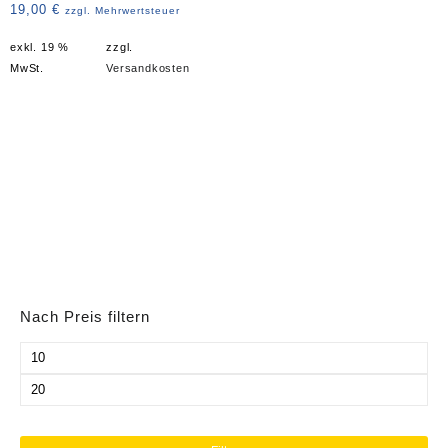
Art. 4306
19,00
€
zzgl. Mehrwertsteuer
exkl. 19 %
zzgl.
MwSt.
Versandkosten
Nach Preis filtern
Min.
Preis
Max.
Preis