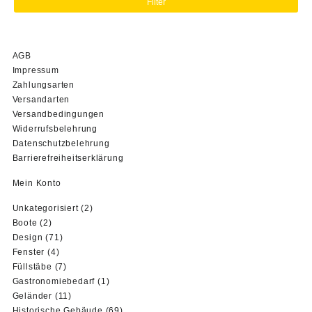
Filter
AGB
Impressum
Zahlungsarten
Versandarten
Versandbedingungen
Widerrufsbelehrung
Datenschutzbelehrung
Barrierefreiheitserklärung
Mein Konto
2
Unkategorisiert
2
2
Produkte
Boote
2
Produkte
71
Design
71
4
Produkte
Fenster
4
Produkte
7
Füllstäbe
7
Produkte
1
Gastronomiebedarf
1
11
Produkt
Geländer
11
Produkte
69
Historische Gebäude
69