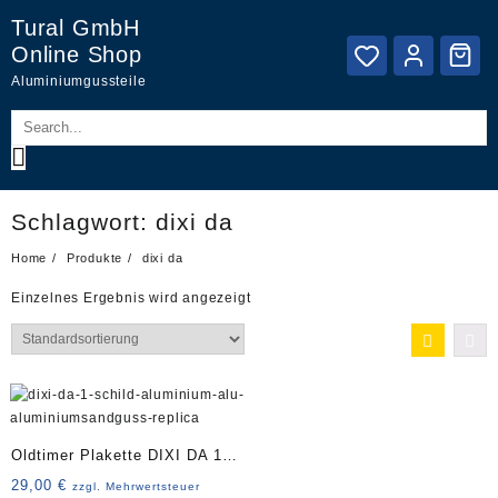
Skip
Tural GmbH
to
Online Shop
content
Aluminiumgussteile
Schlagwort:
dixi da
Home
Produkte
dixi da
Einzelnes Ergebnis wird angezeigt
Oldtimer Plakette DIXI DA 1
Replica Art. 4290
29,00
€
zzgl. Mehrwertsteuer