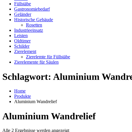
Füllstäbe
Gastronomiebedarf
Geländer
Historische Gebäude
Rosetten
Industrieeinsatz
Leisten
Oldtimer
Schilder
Zierelement
Zierelemte für Füllstäbe
Zierelemente für Säulen
Schlagwort:
Aluminium Wandre
Home
Produkte
Aluminium Wandrelief
Aluminium Wandrelief
Alle 2 Ergebnisse werden angezeigt