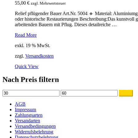
55,00
€
zzgl. Mehrwertsteuer
Relief pflügender Bauer Art.Nr. 5004 🔹 Material: Aluminiumg
oder historische Restaurierungen Beschreibung:Das kunstvoll ge
arbeitenden Bauern mit Pflug. Dieses detailreiche …
Relief
Read More
pflügender
exkl. 19 % MwSt.
Bauer
5004
zzgl.
Versandkosten
Quick View
Nach Preis filtern
Min.
Max.
Filter
Preis
Preis
AGB
Impressum
Zahlungsarten
Versandarten
Versandbedingungen
Widerrufsbelehrung
Datenschutzbelehrung