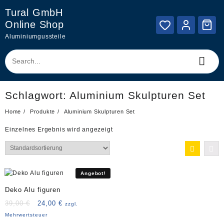
Skip
Tural GmbH
to
Online Shop
content
Aluminiumgussteile
Schlagwort:
Aluminium Skulpturen Set
Home
Produkte
Aluminium Skulpturen Set
Einzelnes Ergebnis wird angezeigt
Angebot!
Deko Alu figuren
Ursprünglicher
Aktueller
39,00
€
24,00
€
zzgl.
Preis
Preis
Mehrwertsteuer
war:
ist: