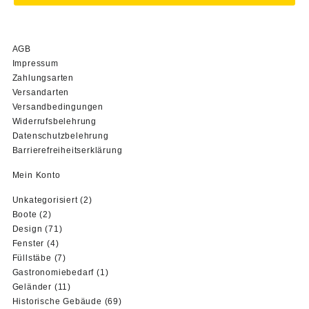
AGB
Impressum
Zahlungsarten
Versandarten
Versandbedingungen
Widerrufsbelehrung
Datenschutzbelehrung
Barrierefreiheitserklärung
Mein Konto
2
Unkategorisiert
2
2
Produkte
Boote
2
Produkte
71
Design
71
4
Produkte
Fenster
4
Produkte
7
Füllstäbe
7
Produkte
1
Gastronomiebedarf
1
11
Produkt
Geländer
11
Produkte
69
Historische Gebäude
69