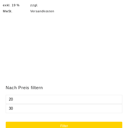
exkl. 19 %
zzgl.
39,00 €
24,00 €.
MwSt.
Versandkosten
Nach Preis filtern
Min.
Preis
Max.
Preis
Filter