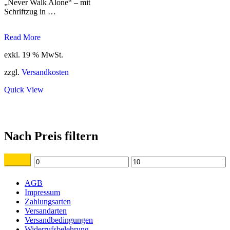
„Never Walk Alone“ – mit
Schriftzug in …
Oldtimer
Read More
Alu
exkl. 19 % MwSt.
Plaketten
embleme
zzgl.
Versandkosten
diverse
Zeichen
Quick View
Nach Preis filtern
Filter
Min.
Max.
Preis
Preis
AGB
Impressum
Zahlungsarten
Versandarten
Versandbedingungen
Widerrufsbelehrung