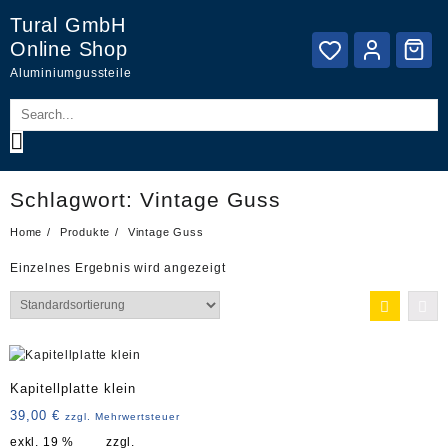
Skip
Tural GmbH
to
Online Shop
content
Aluminiumgussteile
Schlagwort:
Vintage Guss
Home
Produkte
Vintage Guss
Einzelnes Ergebnis wird angezeigt
Kapitellplatte klein
39,00
€
zzgl. Mehrwertsteuer
exkl. 19 %
zzgl.